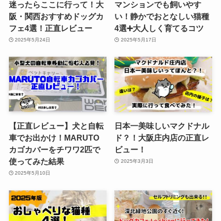
迷ったらここに行って！大
マンションでも飼いやす
阪・関西おすすめドッグカ
い！静かでおとなしい猫種
フェ4選！正直レビュー
4選➕大人しく育てるコツ
2025年5月24日
2025年5月17日
【正直レビュー】犬と自転
日本一美味しいマクドナル
車でお出かけ！MARUTO
ド？！大阪庄内店の正直レ
カゴカバーをチワワ2匹で
ビュー！
使ってみた結果
2025年3月3日
2025年5月10日