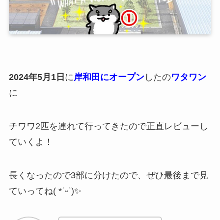
2024年5月1日
に
岸和田にオープン
したの
ワタワン
に
チワワ2匹を連れて行ってきたので正直レビューし
ていくよ！
長くなったので3部に分けたので、ぜひ最後まで見
ていってね( *ˊᵕˋ)✨