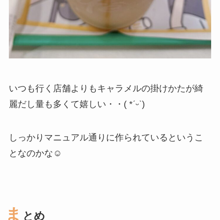
いつも行く店舗よりもキャラメルの掛けかたが綺
麗だし量も多くて嬉しい・・( *ˊᵕˋ)
しっかりマニュアル通りに作られているというこ
となのかな☺️
ま
とめ