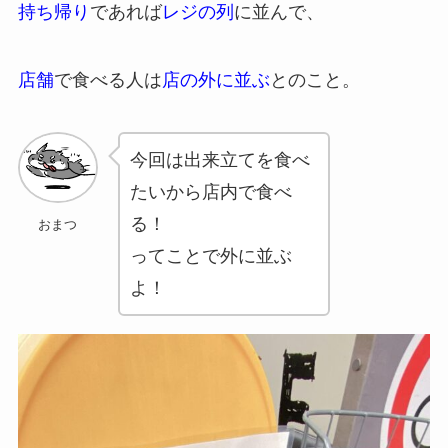
持ち帰り
であれば
レジの列
に並んで、
店舗
で食べる人は
店の外に並ぶ
とのこと。
今回は出来立てを食べ
たいから店内で食べ
る！
おまつ
ってことで外に並ぶ
よ！