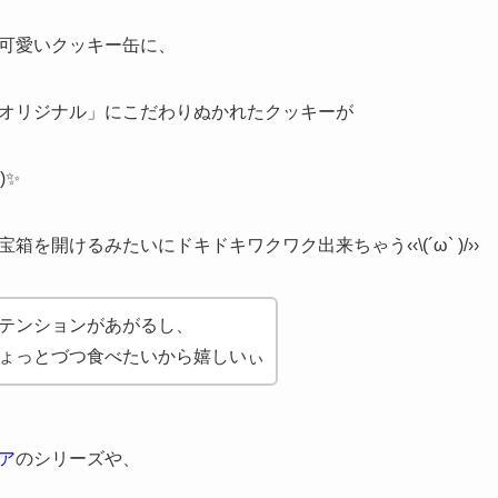
可愛いクッキー缶に、
オリジナル」にこだわりぬかれたクッキーが
)✨
を開けるみたいにドキドキワクワク出来ちゃう‹‹\(´ω` )/››
テンションがあがるし、
ょっとづつ食べたいから嬉しいぃ
ア
のシリーズや、