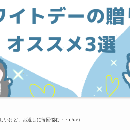
いけど、お返しに毎回悩む・・( ³ω³)