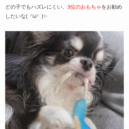
どの子でもハズレにくい、
3位のおもちゃ
をお勧め
したいな( ◜ω◝ )✨