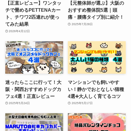
【正直レビュー】ワンタッ
【元整体師が選ぶ】大阪の
チで畳めるPETTENAカー
おすすめ整体院5選｜頭
ト、チワワ2匹連れが使っ
痛・腰痛タイプ別に紹介！
てみた結果
2025年7月28日
2026年4月12日
迷ったらここに行って！大
マンションでも飼いやす
阪・関西おすすめドッグカ
い！静かでおとなしい猫種
フェ4選！正直レビュー
4選➕大人しく育てるコツ
2025年5月24日
2025年5月17日