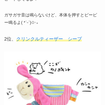
ガサガサ音は鳴らないけど、本体を押すとピーピ
ー鳴るよ( *ˊᵕˋ)✩︎‧₊
2位、
クリンクルティーザー シープ