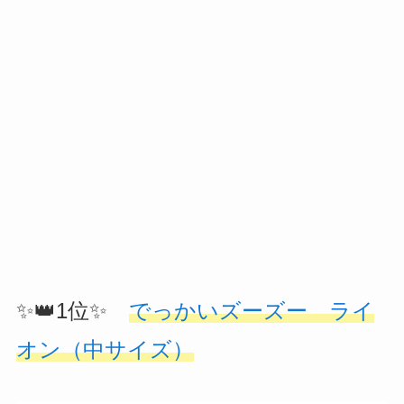
✨👑1位✨
でっかいズーズー ライ
オン（中サイズ）