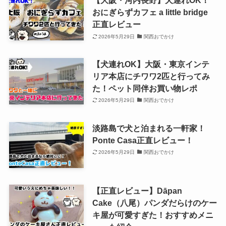
【大阪・河内長野】犬連れOK！
おにぎらずカフェ a little bridge
正直レビュー
2026年5月29日
関西おでかけ
【犬連れOK】大阪・東京インテ
リア本店にチワワ2匹と行ってみ
た！ペット同伴お買い物レポ
2026年5月29日
関西おでかけ
淡路島で犬と泊まれる一軒家！
Ponte Casa正直レビュー！
2026年5月29日
関西おでかけ
【正直レビュー】Dāpan
Cake（八尾）パンダだらけのケー
キ屋が可愛すぎた！おすすめメニ